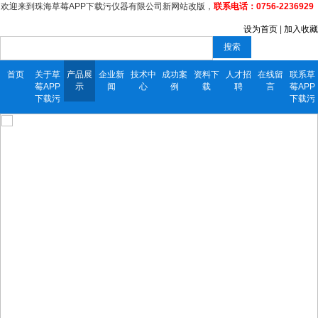
欢迎来到珠海草莓APP下载污仪器有限公司新网站改版，
联系电话：0756-2236929
设为首页
|
加入收藏
搜索
首页
关于草
产品展
企业新
技术中
成功案
资料下
人才招
在线留
联系草
莓APP
示
闻
心
例
载
聘
言
莓APP
下载污
下载污