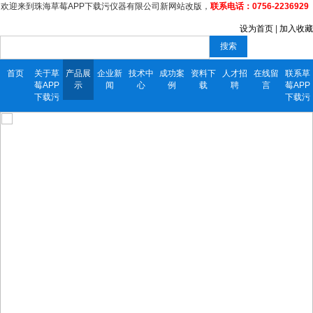
欢迎来到珠海草莓APP下载污仪器有限公司新网站改版，
联系电话：0756-2236929
设为首页
|
加入收藏
搜索
首页
关于草
产品展
企业新
技术中
成功案
资料下
人才招
在线留
联系草
莓APP
示
闻
心
例
载
聘
言
莓APP
下载污
下载污