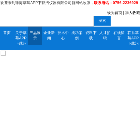
欢迎来到珠海草莓APP下载污仪器有限公司新网站改版，
联系电话：0756-2236929
设为首页
|
加入收藏
搜索
首页
关于草
产品展
企业新
技术中
成功案
资料下
人才招
在线留
联系草
莓APP
示
闻
心
例
载
聘
言
莓APP
下载污
下载污