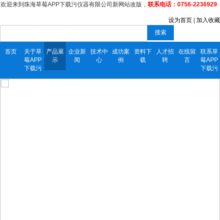
欢迎来到珠海草莓APP下载污仪器有限公司新网站改版，
联系电话：0756-2236929
设为首页
|
加入收藏
搜索
首页
关于草
产品展
企业新
技术中
成功案
资料下
人才招
在线留
联系草
莓APP
示
闻
心
例
载
聘
言
莓APP
下载污
下载污