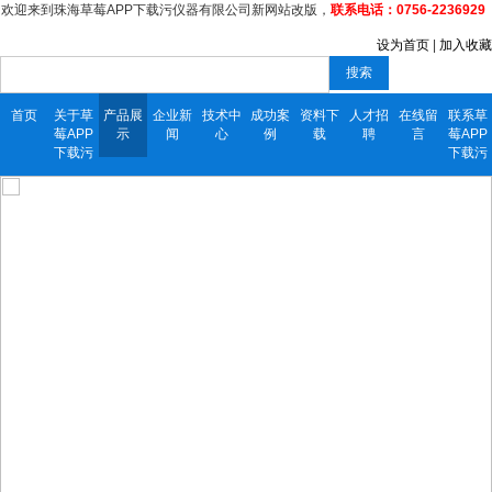
欢迎来到珠海草莓APP下载污仪器有限公司新网站改版，
联系电话：0756-2236929
设为首页
|
加入收藏
搜索
首页
关于草
产品展
企业新
技术中
成功案
资料下
人才招
在线留
联系草
莓APP
示
闻
心
例
载
聘
言
莓APP
下载污
下载污