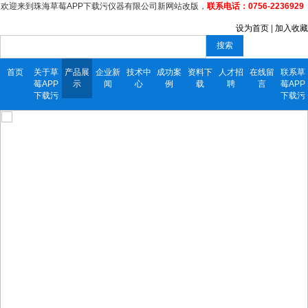
欢迎来到珠海草莓APP下载污仪器有限公司新网站改版，
联系电话：0756-2236929
设为首页
|
加入收藏
搜索
首页
关于草
产品展
企业新
技术中
成功案
资料下
人才招
在线留
联系草
莓APP
示
闻
心
例
载
聘
言
莓APP
下载污
下载污