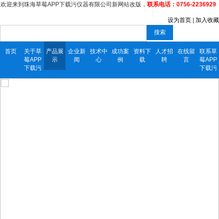
欢迎来到珠海草莓APP下载污仪器有限公司新网站改版，
联系电话：0756-2236929
设为首页
|
加入收藏
搜索
首页
关于草
产品展
企业新
技术中
成功案
资料下
人才招
在线留
联系草
莓APP
示
闻
心
例
载
聘
言
莓APP
下载污
下载污