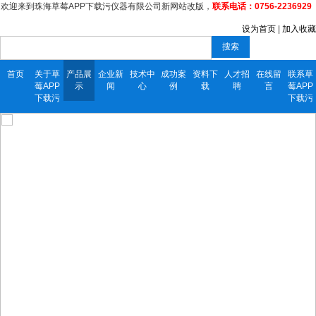
欢迎来到珠海草莓APP下载污仪器有限公司新网站改版，
联系电话：0756-2236929
设为首页
|
加入收藏
搜索
首页
关于草
产品展
企业新
技术中
成功案
资料下
人才招
在线留
联系草
莓APP
示
闻
心
例
载
聘
言
莓APP
下载污
下载污