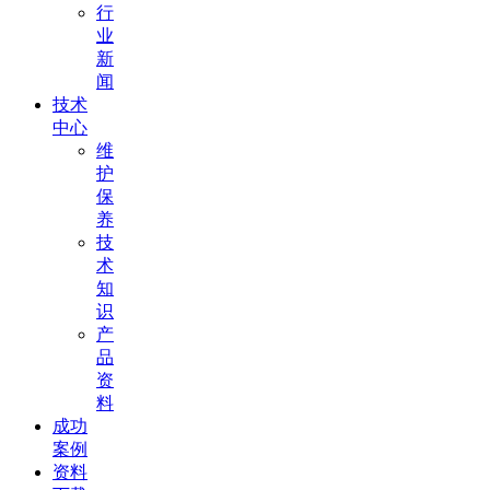
行
业
新
闻
技术
中心
维
护
保
养
技
术
知
识
产
品
资
料
成功
案例
资料