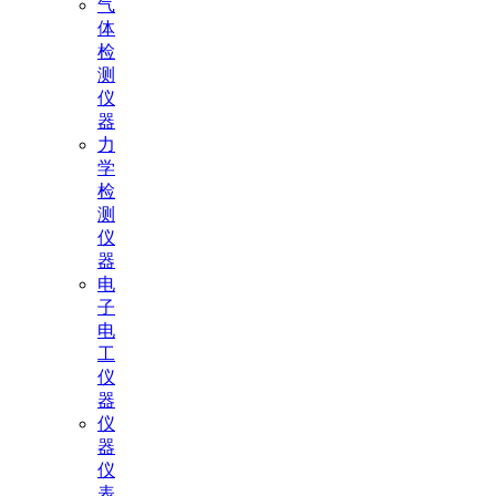
气
体
检
测
仪
器
力
学
检
测
仪
器
电
子
电
工
仪
器
仪
器
仪
表