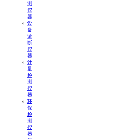
测
仪
器
设
备
诊
断
仪
器
计
量
检
测
仪
器
环
保
检
测
仪
器