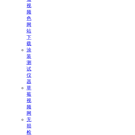
视
频
色
网
站
下
载
涂
装
测
试
仪
器
草
莓
视
频
网
无
损
检