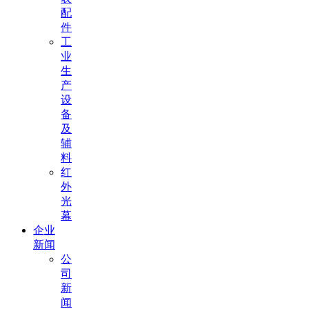
配
件
工
业
生
产
设
备
及
辅
料
红
外
光
幕
企业
新闻
公
司
新
闻