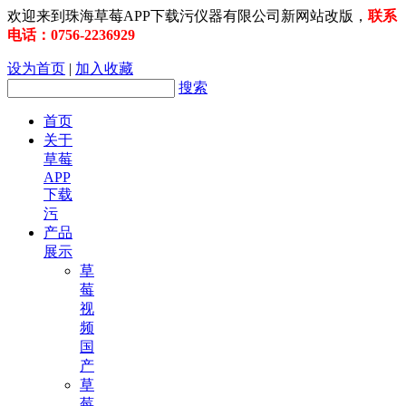
欢迎来到珠海草莓APP下载污仪器有限公司新网站改版，
联系
电话：0756-2236929
设为首页
|
加入收藏
搜索
首页
关于
草莓
APP
下载
污
产品
展示
草
莓
视
频
国
产
草
莓