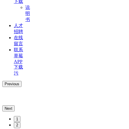
下载
说
明
书
人才
招聘
在线
留言
联系
草莓
APP
下载
污
Previous
Next
1
2