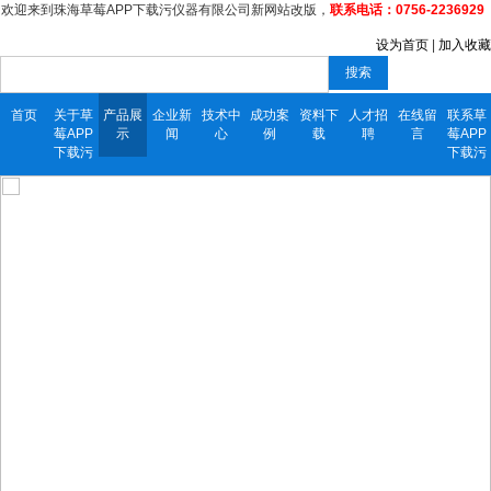
欢迎来到珠海草莓APP下载污仪器有限公司新网站改版，
联系电话：0756-2236929
设为首页
|
加入收藏
搜索
首页
关于草
产品展
企业新
技术中
成功案
资料下
人才招
在线留
联系草
莓APP
示
闻
心
例
载
聘
言
莓APP
下载污
下载污