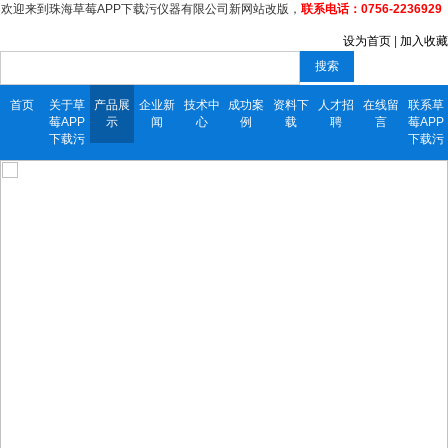
欢迎来到珠海草莓APP下载污仪器有限公司新网站改版，
联系电话：0756-2236929
设为首页
|
加入收藏
搜索
首页
关于草
产品展
企业新
技术中
成功案
资料下
人才招
在线留
联系草
莓APP
示
闻
心
例
载
聘
言
莓APP
下载污
下载污