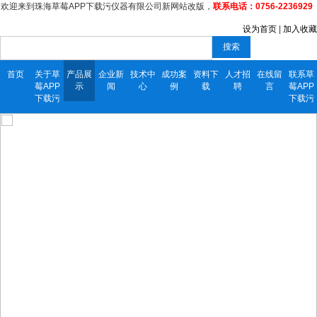
欢迎来到珠海草莓APP下载污仪器有限公司新网站改版，
联系电话：0756-2236929
设为首页
|
加入收藏
搜索
首页
关于草
产品展
企业新
技术中
成功案
资料下
人才招
在线留
联系草
莓APP
示
闻
心
例
载
聘
言
莓APP
下载污
下载污