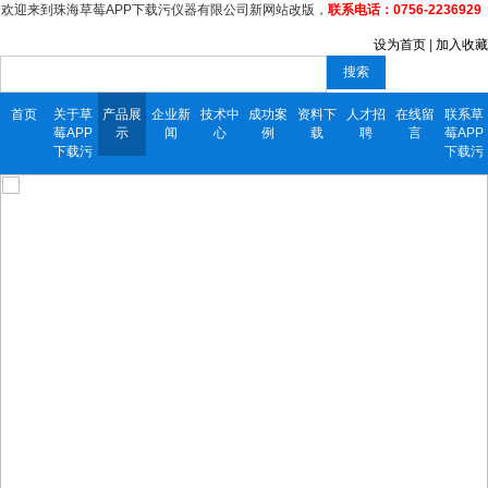
欢迎来到珠海草莓APP下载污仪器有限公司新网站改版，
联系电话：0756-2236929
设为首页
|
加入收藏
搜索
首页
关于草
产品展
企业新
技术中
成功案
资料下
人才招
在线留
联系草
莓APP
示
闻
心
例
载
聘
言
莓APP
下载污
下载污