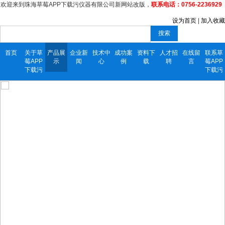
欢迎来到珠海草莓APP下载污仪器有限公司新网站改版，
联系电话：0756-2236929
设为首页
|
加入收藏
搜索
首页
关于草
产品展
企业新
技术中
成功案
资料下
人才招
在线留
联系草
莓APP
示
闻
心
例
载
聘
言
莓APP
下载污
下载污