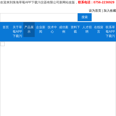
欢迎来到珠海草莓APP下载污仪器有限公司新网站改版，
联系电话：0756-2236929
设为首页
|
加入收藏
搜索
首页
关于草
产品展
企业新
技术中
成功案
资料下
人才招
在线留
联系草
莓APP
示
闻
心
例
载
聘
言
莓APP
下载污
下载污